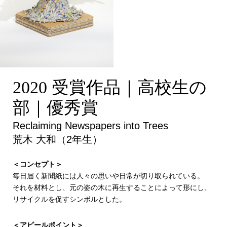
Reclaiming Newspapers
2020 受賞作品｜高校生の
into Trees
部｜優秀賞
Reclaiming Newspapers into Trees
荒木 大和（2年生）
＜コンセプト＞
毎日届く新聞紙には人々の思いや日常が切り取られている。
それを材料とし、元の姿の木に再生することによって形にし、
リサイクルを促すシンボルとした。
＜アピールポイント＞