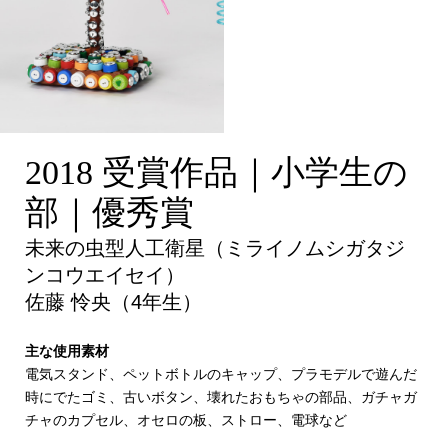
未来の虫型人工衛星（ミ
2018 受賞作品｜小学生の
ライノムシガタジンコウ
部｜優秀賞
エイセイ）
未来の虫型人工衛星（ミライノムシガタジ
ンコウエイセイ）
佐藤 怜央（4年生）
主な使用素材
電気スタンド、ペットボトルのキャップ、プラモデルで遊んだ
時にでたゴミ、古いボタン、壊れたおもちゃの部品、ガチャガ
チャのカプセル、オセロの板、ストロー、電球など