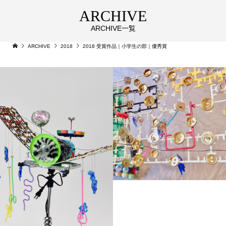
ARCHIVE
ARCHIVE一覧
ARCHIVE
2018
2018 受賞作品｜小学生の部｜優秀賞
未来の虫型人工衛星（ミ
ライノムシガタジンコウ
エイセイ）